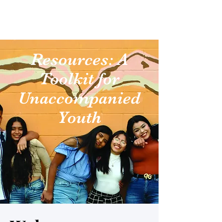
DONATE
Resources: A
Toolkit for
Unaccompanied
Youth