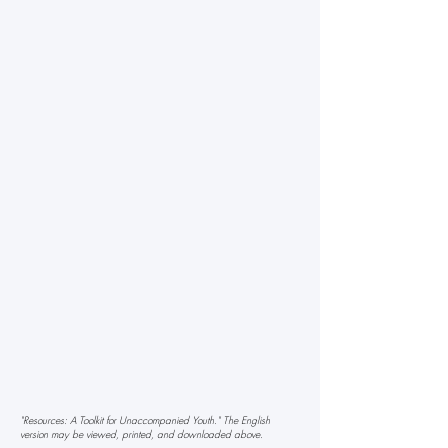
"Resources: A Toolkit for Unaccompanied Youth." The English
version may be viewed, printed, and downloaded above.